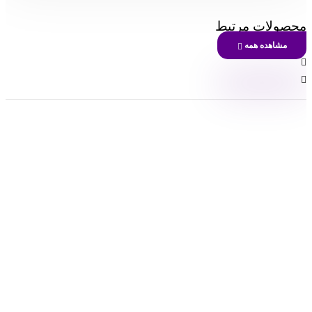
1970 سیلوهای داده (داده‌های پراکنده)
محصولات مرتبط
دهه 1970 دوره ای بود که نام‌های بزرگی مانند SAP شروع به استفاده از هوش
مشاهده همه
تجاری برای مشتریان بزرگ خود کردند. آنها به شرکت‌ها کمک کردند داده‌های خود
را در پایگاه‌های داده قرار دهند و بر اساس آن داده ها گزارش ایجاد کنند.
با این حال، این پایگاه داده‌ها اغلب به دلیل تک بعدی بودن، جدا از هم بودند و
انعطاف پذیری استفاده از آنها محدود بود. داده‌هایی که به روشی خاص در یک
پایگاه داده وارد می‌شوند، برای ورود به پایگاه داده ای دیگر به روش کاملاً متفاوتی
نیاز داشت.
به عنوان مثال، در ایالات ایالات متحده، یک پایگاه داده ممکن است از حروف اول
مانند “OH ، NJ ، NY” استفاده کند. در حالی که پایگاه دیگر از نام کامل “اوهایو،
نیوجرسی، نیویورک” استفاده می‌کند. پایگاه داده‌ای که برای خواندن ایالت‌های