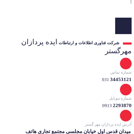
تجزیه و تحلیل خرده فروشی را مشاهده کنند; که در غیر این صورت ممکن بود این
اطلاعات را از دست بدهند.
ایده پردازان
شرکت فناوری اطلاعات و ارتباطات
مهرگستر
شماره تماس
34453121
031
شماره موبایل
2293870
0913
آدرس ایده پردازان مهر گستر
میدان قدس اول خیابان مجلسی مجتمع تجاری هاتف