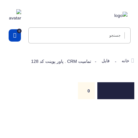
0
خانه
فایل
-
- تمامیت CRM . پاور پوینت کد 128
0