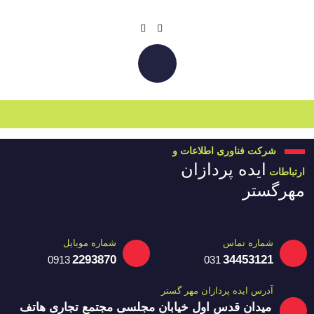
شرکت فناوری اطلاعات و
ایده پردازان
ارتباطات
مهرگستر
شماره تماس
شماره موبایل
2293870
34453121
0913
031
آدرس ایده پردازان مهر گستر
میدان قدس اول خیابان مجلسی مجتمع تجاری هاتف