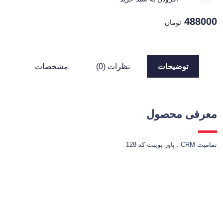
488000
تومان
توضیحات
نظرات (0)
مشخصات
معرفی محصول
تمامیت CRM . پاور پوینت کد 128