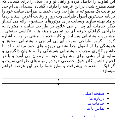
این تفاوت را حاصل کرده و راهی نو و بی بدیل را برای کسانی که
قصد مطرح شدن در این عرصه را دارند ، گشاده است.آی پی ام جی
در قالب یک مجموعه ی طراحی وب ، خدمات طراحی سایت خود را
بر پایه جدیدترین اصول طراحی وب روز و رعایت آخرین استانداردها
و متد بهینه سازی وبسایت برای موتورهای جستجو ، ارائه می کند.از
دیگر خدمات آی پی ام جی علاوه بر طراحی سایت ، میتوان به
طراحی گرافیک حرفه ای در تمامی زمینه ها ، عکاسی صنعتی ،
مشاوره و پشتیبانی وبسایت و کلیه خدمات مبتنی بر وب ، اشاره
کرد …گروه طراحی سایت آی پی ام جی ، پشتیبانی صحیح و
همیشگی را از اصول جدا نشدنی پروژه های خود میداند ، لذا با
داشتن کادری مجرب ، پشتیبانی همیشگی را به عنوان دلگرمی و
سایه ی آرامشی برای مشتریان خود به ارمغان می آورد و با در
اختیار داشتن کادر فوق تخصصی خود در زمینه های طراحی سایت و
گرافیک ، مقدمات پیشرفت و تمایز شما را در این عرصه فراهم
میسازد .
صفحه اصلی
درباره ما
خدمات ما
تماس با ما