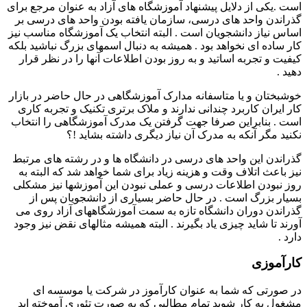
است .یکی از دلایل پیشنهاد آموزشگاه های آزاد به عنوان مرجع برای
گذراندن واحد های درسی، سازمان یافته بودن واحد های درسی بر
اساس نیاز دانشجویان است . البته انتخاب یک آموزشگاه مناسب نیز
کار ساده ای نخواهد بود . همیشه به دنبال اسمهای بزرگ نباشید بلکه
کیفیت و تجربه اساتید و به روز بودن اطلاعات آنها را در نظر قرار
دهید .
خوشبختان و یا متاسفانه مدارک آموزشگاهی در حال حاضر در بازار
کار ایران کاربرد چندانی ندارند و ملاک برتری تکنیک و تجربه کاری
است . بنابراین صرفا جهت گرفتن یک مدرک آموزشگاهی را انتخاب
نکنید مگر آنکه به مدرک آن نیاز دیگری داشته بشاید !؟
گذراندن این واحد های درسی در دانشگاه ها و در رشته های مرتبط
نیز باعث اتلاف وقت و هزینه زیاد برای شما خواهد شد که البته به
روز نبودن اطلاعات درسی و عملی نبودن این آموزشها نیز مشکلی
بسیار بزرگ است . در حال حاضر بسیاری از دانشجویان پس از
گذراندن دوران دانشگاه تازه به سمت آموزشگاههای آزاد روی می
آورند تا شاید چیزی یاد بگیرند . البته همیشه مثالهای نقض نیز وجود
دارد .
کارآموزی
در صورتی که شما به عنوان کارآموز در شرکت یا موسسه ای
مشغول به کار شوید تمام مطالبی که به صورت تئوری آموخته اید