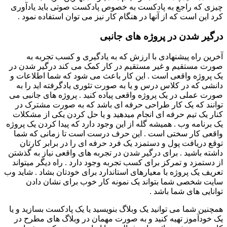
چیزی که راجع به پادکست به خصوص پادکست صوتی باید یادآوری
کرد این است که از آنها در هنگام کار نیز می توان استفاده نمود .
درگیر شدن در پروژه های جانبی
آخرین راه پیشنهادی با ارزش که به یادگیری و کسب تجربه به
صورت مستقیم و غیر مستقیم در کار کمک می کند درگیر شدن در
یک پروژه واقعی است . این کار باعث می شود که شما اطلاعات و
دانشی که در کلاس درس و یا به صورت تئوری یادگرفته اید را به
صورت عملی در یک پروژه واقعی پیاده کنید . پروژه های جانبی می
توانند که یک کار طراحی حرفه ای باشد که به صورت مشترک در
کنار یک تیم حرفه ای انجام میدهید و یا حل کردن یکی از مشکلات
یک برنامه وب . همیشه گله از این وجود دارد که پیدا کردن یک پروژه
واقعی کار سختی است . این حرف درست است تا زمانی که شما
توقع دریافت پول و دستمزد یک فرد حرفه ای را در برابر کارتان
داشته باشید . برای درگیر شدن در تجربه های واقعی نیاز به گذشتن
از دستمزد و تمرکز برای کسب تجربه وجود دارد . راه دیگر میتواند
تعریف یک پروژه با معیارهای استاندارد برای خودتان بشاد . شاید وب
سایت شخصی شما بتواند یک نمونه کار خوب برای نشان دادن
توانایی های شما باشد .
همچنین شما می توانید یک وبلاگ بنویسید یا یک پادکست بسازید و یا
یک خودآموز تهیه کنید و به صورت مهمان در وبلاگ های مطرح در