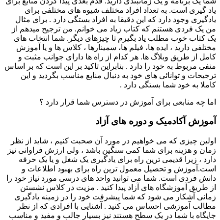
شما یک برنامه و یک زمانبندی دارید. قدم بعدی پیدا کردن منابع برای
یاد گیری است. به تعداد افراد مختلف شیوه های مختلفی برای
یادگیری وجود دارد که این دقیقا به افراد بستگی دارد . برای مثال
من یک فردی هستنم که کتاب زیاد می خوانم. من ترجیح میدهم از
یک کتاب خوب مطلب یاد بگیرم تا چیزهای دیگر. شما انتخاب های
مختلفی دارید ، ایده ها، فیلم ها، سمینارها ، کلاس ها و یا آموزش
کامل از طریق وبلاگ ها. هر کدام از راه ها دارای جوانب مثبت و
منفی مربوط به خود را دارد . بنابراین تاکید بر این است که بر اساس
ترجیحات و توانائی های خود به دنبال منابع مناسب بگردید و این
کاملا به خود شما بستگی دارد .
اما چه منابعی برای آموزش در دسترس شما قرار دارد ؟
آموزش آکادمیک و دوره های آزاد
اولین چیزی که می خواهیم در مورد آن صحبت کنیم ، شاید از نظر
زمان و هزینه برای شما کمی سنگین باشد ، ولی ارزش فراوانی نیز
دارد ، زیرا قدیمی ترین راه برای یادگیری یک شغل و یا یک حرفه
است.آموزش و تحصیل معمول ترین راه برای بهبود اطلاعات و
دانش فردی است. شما می توانید واحد های درسی مورد نیاز خود را
از طریق آموزشگاه های آزاد پیدا کنید . مزیت در کلاس نشستن
زمانی آشکار می شود که شما پیشرفت خود را در زمینه یادگیری
مطالب آموزشی احساس می کنید . آشنایی با افرادی که از نظر
جایگاه با شما در یک سطح هستند نیز بسیار جالب و مفید و مناسب