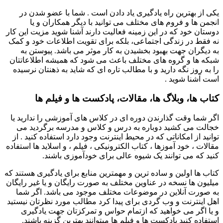
یکی از بهترین راه یادگیری یاد دادن است . شما با عضو شدن در
انجمن ها و فروم های مختلف می توانید با دیگر همکاران و یا
دوستان خود که در این زمینه فعالیت دارند آشنا شوید مزیت این کار
نه فقط در زندگی اجتماعی، بلکه برای تقویت اطلاعات خود و کمک
به دیگران جهت بهبود بخشیدن به کار موثر می باشد. پیوستن به
شبکه ها و گروه های مختلف باعث می شود که همیشه اطلاعاتتان
را به روز نگه دارید و با مطالب تاره ای که شاید به ذهنتان نرسیده
است آشنا شوید .
کتاب ها، وبلاگ ها، مقالات، پادکست ها و فیلم ها
اگر شما وقت گذارندن دوره ای در کلاس های آموزشی را ندارید یا
خجالت می کشید دوباره به درس و کلاس و مدرسه برگردید می
توانید از امکاناتی که در محیط اینترنت وجود دارد استفاده کنید . از
مقالات ، خود آموزها ، کتاب الکترونیکی ، فیلم ، و اسلاید ها استفاده
کنید که می توانند یک شیوه عالی برای خودآموزی باشند.
کتاب ها اولین و ساده ترین و مهمترین منابع برای یادگیری هستند که
میلیون ها نسخه در عناوین مختلف به صورت رایگان و یا غیر رایگان
به صورت آنلاین در موضوعات مختلف موجود می باشد. اگر شما
اهل اینترنت و وب گردی برای پیدا کرد مطالب مورد نظرتان نیستید
و یا اگر می خواهید که ازتمام حواس و تمرکزتان جهت یادگیری
استفاده کنید پادکست ها و فیلم ها میتوانند بهترین گزینه باشند.