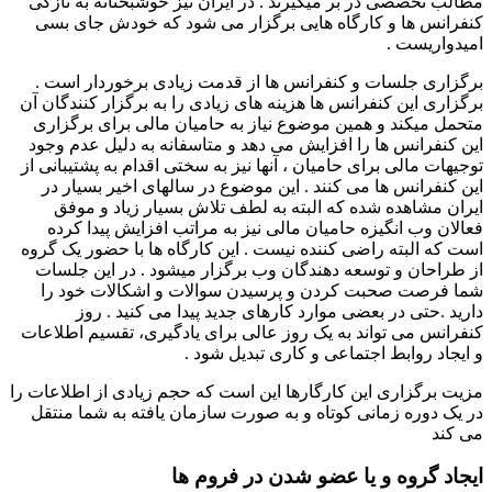
مطالب تخصصی در بر میگیرند . در ایران نیز خوشبختانه به تازگی
کنفرانس ها و کارگاه هایی برگزار می شود که خودش جای بسی
امیدواریست .
برگزاری جلسات و کنفرانس ها از قدمت زیادی برخوردار است .
برگزاری این کنفرانس ها هزینه های زیادی را به برگزار کنندگان آن
متحمل میکند و همین موضوع نیاز به حامیان مالی برای برگزاری
این کنفرانس ها را افزایش می دهد و متاسفانه به دلیل عدم وجود
توجیهات مالی برای حامیان ، آنها نیز به سختی اقدام به پشتیبانی از
این کنفرانس ها می کنند . این موضوع در سالهای اخیر بسیار در
ایران مشاهده شده که البته به لطف تلاش بسیار زیاد و موفق
فعالان وب انگیزه حامیان مالی نیز به مراتب افزایش پیدا کرده
است که البته راضی کننده نیست . این کارگاه ها با حضور یک گروه
از طراحان و توسعه دهندگان وب برگزار میشود . در این جلسات
شما فرصت صحبت کردن و پرسیدن سوالات و اشکالات خود را
دارید .حتی در بعضی موارد کارهای جدید پیدا می کنید . روز
کنفرانس می تواند به یک روز عالی برای یادگیری، تقسیم اطلاعات
و ایجاد روابط اجتماعی و کاری تبدیل شود .
مزیت برگزاری این کارگارها این است که حجم زیادی از اطلاعات را
در یک دوره زمانی کوتاه و به صورت سازمان یافته به شما منتقل
می کند
ایجاد گروه و یا عضو شدن در فروم ها