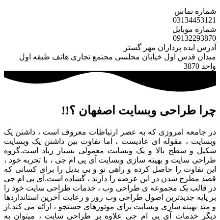
شماره تماس
031
34453121
شماره موبایل
0913
2293870
آدرس ایده پردازان مهر گستر
میدان قدس اول خیابان مجلسی مجتمع تجاری هاتف طبقه اول
واحد 3870
چرا طراحی وبسایت اصفهان ؟!!
در جامعه امروزی که به عصر ارتباطات معروف است ، داشتن یک
وبسایت ، مقوله ای عادیست ، اما تفاوت بین داشتن یک وبسایت
شکیل و سطح بالا و یک وبسایت معمولی بسیار زیاد است.گروه
طراحی سایت و بهینه سازی وبسایت آی پی ام جی ، با تجربه خود ،
این تفاوت را حاصل کرده و راهی نو و بی بدیل را برای کسانی که
قصد مطرح شدن در این عرصه را دارند ، گشاده است.آی پی ام جی
در قالب یک مجموعه ی طراحی وب ، خدمات طراحی سایت خود را
بر پایه جدیدترین اصول طراحی وب روز و رعایت آخرین استانداردها
و متد بهینه سازی وبسایت برای موتورهای جستجو ، ارائه می کند.از
دیگر خدمات آی پی ام جی علاوه بر طراحی سایت ، میتوان به