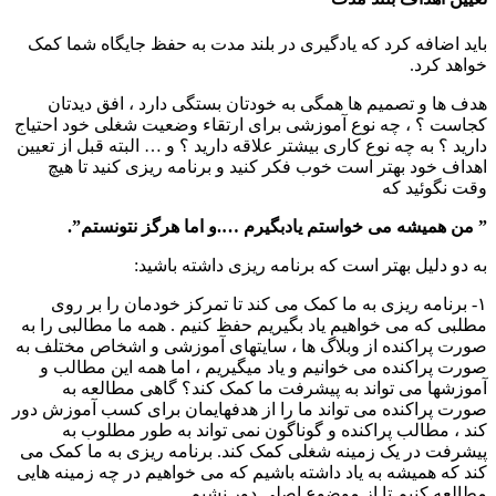
باید اضافه کرد که یادگیری در بلند مدت به حفظ جایگاه شما کمک
خواهد کرد.
هدف ها و تصمیم ها همگی به خودتان بستگی دارد ، افق دیدتان
کجاست ؟ ، چه نوع آموزشی برای ارتقاء وضعیت شغلی خود احتیاج
دارید ؟ به چه نوع کاری بیشتر علاقه دارید ؟ و … البته قبل از تعیین
اهداف خود بهتر است خوب فکر کنید و برنامه ریزی کنید تا هیچ
وقت نگوئید که
” من همیشه می خواستم یادبگیرم ….و اما هرگز نتونستم”.
به دو دلیل بهتر است که برنامه ریزی داشته باشید:
۱- برنامه ریزی به ما کمک می کند تا تمرکز خودمان را بر روی
مطلبی که می خواهیم یاد بگیریم حفظ کنیم . همه ما مطالبی را به
صورت پراکنده از وبلاگ ها ، سایتهای آموزشی و اشخاص مختلف به
صورت پراکنده می خوانیم و یاد میگیریم ، اما همه این مطالب و
آموزشها می تواند به پیشرفت ما کمک کند؟ گاهی مطالعه به
صورت پراکنده می تواند ما را از هدفهایمان برای کسب آموزش دور
کند ، مطالب پراکنده و گوناگون نمی تواند به طور مطلوب به
پیشرفت در یک زمینه شغلی کمک کند. برنامه ریزی به ما کمک می
کند که همیشه به یاد داشته باشیم که می خواهیم در چه زمینه هایی
مطالعه کنیم تا از موضوع اصلی دور نشیم.