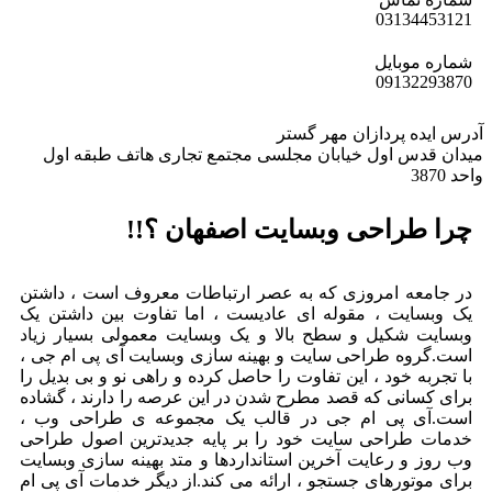
031
34453121
شماره موبایل
0913
2293870
آدرس ایده پردازان مهر گستر
میدان قدس اول خیابان مجلسی مجتمع تجاری هاتف طبقه اول
واحد 3870
چرا طراحی وبسایت اصفهان ؟!!
در جامعه امروزی که به عصر ارتباطات معروف است ، داشتن
یک وبسایت ، مقوله ای عادیست ، اما تفاوت بین داشتن یک
وبسایت شکیل و سطح بالا و یک وبسایت معمولی بسیار زیاد
است.گروه طراحی سایت و بهینه سازی وبسایت آی پی ام جی ،
با تجربه خود ، این تفاوت را حاصل کرده و راهی نو و بی بدیل را
برای کسانی که قصد مطرح شدن در این عرصه را دارند ، گشاده
است.آی پی ام جی در قالب یک مجموعه ی طراحی وب ،
خدمات طراحی سایت خود را بر پایه جدیدترین اصول طراحی
وب روز و رعایت آخرین استانداردها و متد بهینه سازی وبسایت
برای موتورهای جستجو ، ارائه می کند.از دیگر خدمات آی پی ام