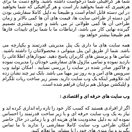
شما هر گرافیکی شما درخواست داشته باشید. واقع دست ما برای
هرتغییری که شما بخواهید باز است و هر گرافیکی که شما بخواهید
در این دسته قابل انجام است و طبیعتا به دلیل کاملا سفارشی بودن
این دسته از طراحی سایت ها، قیمت های آن ها کمی بالاتر و زمان
طراحی آن ها کمی طولانی تر می باشد و چون مشتری تصمیم
گیرنده نهایی کار می باشد، ارتباطات ما با شما برای تاییدات فازها
هم طبیعتا بیشتر خواهد بود.
همه سایت های ما داری یک پنل مدیریتی قدرتمند و یکپارچه می
باشد. شما از طریق این پنل میتوانی د محصولاتتان را داشته باشید.
تماس ها و پرسش های کاربران پاسخ دهید. نمودارهای اطلاعاتی را
بازدید نموده و تمامی ماژول های سفارشی خودتان را مدیریت نموده
و فاکتور صادر شده در سایت را بررسی نمیایید . امکان تولید وب
سرویس های امن و به روز نیز مهیا می باشد. بایک تیر چند نشان زده
اید.علاوهبر اینکه یک وب سایت دارید. بستر زیر ساخت ربات تلگرام
و اپلیکشن موبایل هم برایتان فراهم شده است.
وب سایت های حرفه ای و اقتصادی :
اگر از افرادی هستید که کسب کار خود را تازه راه اندازی کرده اید و
نیاز به یک وب سایت حرفه ای و با زیر ساخت قدرتمند را احساس
نموده اید به دلیل محدودیت های هزینه ای و یا زمانی در حال حاضر
امکان طراحی وب سایت کاملا سفارشی را ندارید با ما تماس
بگیرید و نیازمندی های خود را با مشاور ما تعلام کنید.