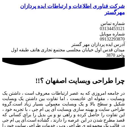
شرکت فناوری اطلاعات و ارتباطات
ایده پردازان
مهرگستر
شماره تماس
031
34453121
شماره موبایل
0913
2293870
آدرس ایده پردازان مهر گستر
میدان قدس اول خیابان مجلسی مجتمع تجاری هاتف طبقه اول
واحد 3870
چرا طراحی وبسایت اصفهان ؟!!
در جامعه امروزی که به عصر ارتباطات معروف است ، داشتن یک
وبسایت ، مقوله ای عادیست ، اما تفاوت بین داشتن یک وبسایت
شکیل و سطح بالا و یک وبسایت معمولی بسیار زیاد است.گروه
طراحی سایت و بهینه سازی وبسایت آی پی ام جی ، با تجربه خود ،
این تفاوت را حاصل کرده و راهی نو و بی بدیل را برای کسانی که
قصد مطرح شدن در این عرصه را دارند ، گشاده است.آی پی ام جی
در قالب یک مجموعه ی طراحی وب ، خدمات طراحی سایت خود را