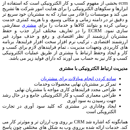
ecrm بخشی از مفهوم کسب و کار الکترونیکی است که استفاده از
ابزارها و سکوهای الکترونیکی را برای هدایت امور شرکت ها تشریح
می کند و موسسات را قادر می سازد که به مشتریان خود سریع تر
و دقیق تر در دامنه زمانی و مکانی وسیع، و با هزینه کمتری خدمت
رسانی کرده و بتوانند کالاها و خدمات را برای
مشتری
سفارشی
سازی نمود. ECRM را در تعاریف مختلف ابزار جذب و حفظ
مشتریان ارزشمند از نظر اقتصادی و رفع و حذف موارد غیر
ارزشمند اقتصادی ، ترکیب نرم افزار سخت افزار فرایندها، برنامه
های کاربردی وتعهدات مدیریت ، تمام فرایندهای لازم برای کسب و
کار و ایجاد وحفظ ارتباط با مشتری از طریق عملیات الکترونیکی
کسب و کار نیز به حساب می آورند که دارای فواید زیر می باشد.
مدیریت ارتباط الکترونیکی با مشتری
ساده کردن انجام مبادلات برای مشتریان
تمرکز بر مشتریان نهایی محصولات وخدمات
طراحی مجدد فرایندهای کاری مواجه با مشتریان نهایی
طراحی معماری کسب و کار الکترونیکی جامع و در حال رشد
جهت رسیدن به سود آوری
ایجاد وفاداری در مشتری که کلید سود آوری در تجارت
الکترویکی است
همانگونه که اشاره شد CRM بر روی وب ارزان تر و موثرتر کار می
کند. خدمات ارائه شده برروی وب به شکل های مختلفی چون پاسخ