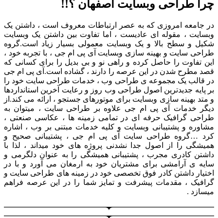
چرا طراحی وبسایت اصفهان ؟!!
در جامعه امروزی که به عصر ارتباطات معروف است ، داشتن یک
وبسایت ، مقوله ای عادیست ، اما تفاوت بین داشتن یک وبسایت
شکیل و سطح بالا و یک وبسایت معمولی بسیار زیاد است.گروه
طراحی سایت و بهینه سازی وبسایت آی پی ام جی ، با تجربه خود ،
این تفاوت را حاصل کرده و راهی نو و بی بدیل را برای کسانی که
قصد مطرح شدن در این عرصه را دارند ، گشاده است.آی پی ام جی
در قالب یک مجموعه ی طراحی وب ، خدمات طراحی سایت خود را
بر پایه جدیدترین اصول طراحی وب روز و رعایت آخرین استانداردها
و متد بهینه سازی وبسایت برای موتورهای جستجو ، ارائه می کند.از
دیگر خدمات آی پی ام جی علاوه بر طراحی سایت ، میتوان به
طراحی گرافیک حرفه ای در تمامی زمینه ها ، عکاسی صنعتی ،
مشاوره و پشتیبانی وبسایت و کلیه خدمات مبتنی بر وب ، اشاره
کرد …گروه طراحی سایت آی پی ام جی ، پشتیبانی صحیح و
همیشگی را از اصول جدا نشدنی پروژه های خود میداند ، لذا با
داشتن کادری مجرب ، پشتیبانی همیشگی را به عنوان دلگرمی و
سایه ی آرامشی برای مشتریان خود به ارمغان می آورد و با در
اختیار داشتن کادر فوق تخصصی خود در زمینه های طراحی سایت و
گرافیک ، مقدمات پیشرفت و تمایز شما را در این عرصه فراهم
میسازد .