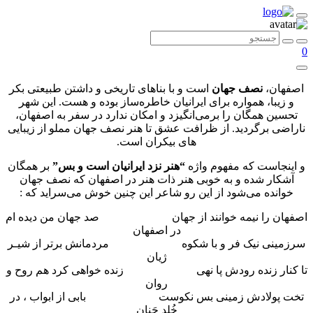
0
اصفهان،
نصف جهان
است و با بناهای تاریخی و داشتن طبیعتی بکر
و زیبا، همواره برای ایرانیان خاطره‌ساز بوده و هست. این شهر
تحسین همگان را برمی‌انگیزد و امکان ندارد در سفر به اصفهان،
ناراضی برگردید. از ظرافت عشق تا هنر نصف جهان مملو از زیبایی
های بیکران است.
و اینجاست که مفهوم واژه
“هنر نزد ایرانیان است و بس”
بر همگان
آشکار شده و به خوبی هنر ذات هنر در اصفهان که نصف جهان
خوانده می‌شود از این رو شاعر این چنین خوش می‌سراید که :
اصفهان را نیمه خوانند از جهان صد جهان من دیده ام
در اصفهان
سرزمینی نیک فر و با شکوه مردمانش برتر از شیـر
ژیان
تا کنار زنده رودش پا نهی زنده خواهی کرد هم روح و
روان
تخت پولادش زمینی بس نکوست بابی از ابواب ، در
خُلد جَنان