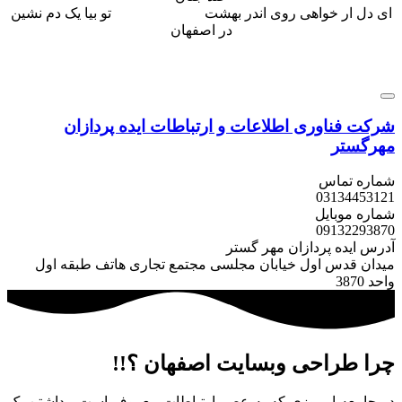
ای دل ار خواهی روی اندر بهشت تو بیا یک دم نشین
در اصفهان
شرکت فناوری اطلاعات و ارتباطات
ایده پردازان
مهرگستر
شماره تماس
031
34453121
شماره موبایل
0913
2293870
آدرس ایده پردازان مهر گستر
میدان قدس اول خیابان مجلسی مجتمع تجاری هاتف طبقه اول
واحد 3870
چرا طراحی وبسایت اصفهان ؟!!
در جامعه امروزی که به عصر ارتباطات معروف است ، داشتن یک