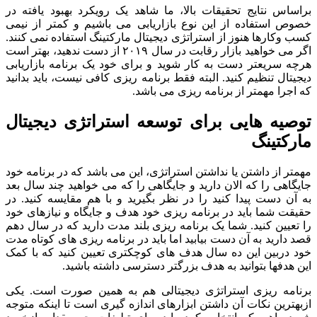
براساس نتایج تحقیقات بالا، ما شاهد یک رویکرد بهبود یافته در
خصوص استفاده از این نوع بازاریابی می باشیم و کمتر از نیمی
کسب وکارها هنوز از استراتژی دیجیتال مارکتینگ استفاده نمی کنند.
اگر می خواهید بازار رقابت در سال ۲۰۱۹ از دست ندهید، بهتر است
هرچه سریعتر دست به کار شوید و برای خود یک برنامه بازاریابی
دیجیتال تنظیم کنید. البته فقط برنامه ریزی کافی نیست، باید بدانید
که اجرا مهمتر از برنامه ریزی می باشد.
توصیه هایی برای توسعه استراتژی دیجیتال
مارکتینگ
مهمتر از داشتن یا نداشتن استراتژی، این می باشد که در برنامه خود
جایگاهی را که الان دارید و جایگاهی را که می خواهید چند سال بعد
به آن دست پیدا کنید را در نظر بگیرید و با هم مقایسه کنید. در
حقیقت شما باید در برنامه ریزی خود هدف و جایگاه و نیازهای خود
را تعیین کنید. شما یک برنامه ریزی بلند مدت دارید که در سال دهم
قصد دارید به آن دست بیابید اما باید در برنامه ریزی های کوتاه مدت
خود دربین این ده سال هدف های کوچکتری تعیین کنید که با کمک
این هدفها بتوانید به هدف بزرگتر دسترسی داشته باشید.
برنامه ریزی استراتژی دیجیتالی هم به همین صورت است. یکی
ازبهترین نکات آن داشتن ابزارهای اندازه گیری است تا اینکه متوجه