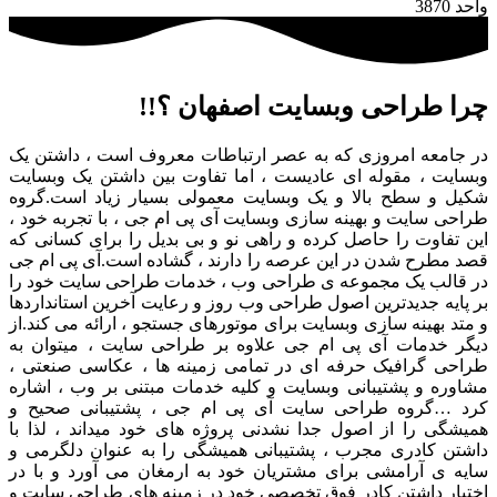
واحد 3870
چرا طراحی وبسایت اصفهان ؟!!
در جامعه امروزی که به عصر ارتباطات معروف است ، داشتن یک
وبسایت ، مقوله ای عادیست ، اما تفاوت بین داشتن یک وبسایت
شکیل و سطح بالا و یک وبسایت معمولی بسیار زیاد است.گروه
طراحی سایت و بهینه سازی وبسایت آی پی ام جی ، با تجربه خود ،
این تفاوت را حاصل کرده و راهی نو و بی بدیل را برای کسانی که
قصد مطرح شدن در این عرصه را دارند ، گشاده است.آی پی ام جی
در قالب یک مجموعه ی طراحی وب ، خدمات طراحی سایت خود را
بر پایه جدیدترین اصول طراحی وب روز و رعایت آخرین استانداردها
و متد بهینه سازی وبسایت برای موتورهای جستجو ، ارائه می کند.از
دیگر خدمات آی پی ام جی علاوه بر طراحی سایت ، میتوان به
طراحی گرافیک حرفه ای در تمامی زمینه ها ، عکاسی صنعتی ،
مشاوره و پشتیبانی وبسایت و کلیه خدمات مبتنی بر وب ، اشاره
کرد …گروه طراحی سایت آی پی ام جی ، پشتیبانی صحیح و
همیشگی را از اصول جدا نشدنی پروژه های خود میداند ، لذا با
داشتن کادری مجرب ، پشتیبانی همیشگی را به عنوان دلگرمی و
سایه ی آرامشی برای مشتریان خود به ارمغان می آورد و با در
اختیار داشتن کادر فوق تخصصی خود در زمینه های طراحی سایت و