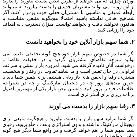
آوردن چیزی که می خواهند از طریق آنلاین بدست بیاورند را ندارند
از این رو نه می توانند مشتریان جدیدی را بدست بیاورند نه میتوانند
رابطه عمیقی و مناسبی با مشتریان فعلی خوب برقرار کنند. اگر
شماهیچ هدفی نداشته باشید احتمالا هیچگونه منبعی متناسب با
هدفتون نخواهید یافت و نخواهید توانست میزان دسترسی به اهداف
خود را ارزیابی کنید.
۲. شما سهم بازار آنلاین خود را نخواهید دانست
اگر شما در خصوص سهم بازار خود هیچ گونه تحقیقی نکنید، نمی
توانید متوجه تقاضای مشتریان گردید و در حقیقت تقاضا و
درخواست آنان نادیده گرفته می شود. امروزه بازار سنتی با سرعت
فراوانی در حال تغییر است و ما شاهد تفاوت در رفتار و شخصیت
مشتری، رقبا و انجمن های بازاریابی هستیم. برای همین شما باید با
آخرین متدهای روز چه در دیجیتال مارکتینگ و چه در تغییرات،
اطلاعات خود را بروز کنید. دانستن نبض بازار یکی از مهمترین اصول
برنامه ریزی برای استراتژی است.
۳. رقبا سهم بازار را بدست می آورند
اگر شما نتوانید سهم بازار با بدست بیاورید و هیچگونه منبعی برای
دیجیتال مارکتینگ نداشته و بدون استراتژی و هدف جلو بروید، رقبای
شما سهم شما را هم خواهد گرفت و در واقع شما دیگر هیچ گونه
جایی نخواهید داشت.