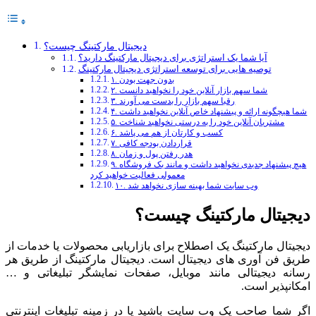
دیجیتال مارکتینگ چیست؟
آیا شما یک استراتژی برای دیجیتال مارکتینگ دارید؟
توصیه هایی برای توسعه استراتژی دیجیتال مارکتینگ
۱. بدون جهت بودن
۲. شما سهم بازار آنلاین خود را نخواهید دانست
۳. رقبا سهم بازار را بدست می آورند
۴. شما هیچگونه ارائه و پیشنهاد خاص آنلاین نخواهید داشت
۵. مشتریان آنلاین خود را به درستی نخواهید شناخت
۶. کسب و کارتان از هم می پاشد
۷. قراردادن بودجه کافی
۸. هدر رفتن پول و زمان
۹. هیچ پیشنهاد جدیدی نخواهید داشت و مانند یک فروشگاه
معمولی فعالیت خواهید کرد
۱۰. وب سایت شما بهینه سازی نخواهد شد
دیجیتال مارکتینگ چیست؟
دیجیتال مارکتینگ یک اصطلاح برای بازاریابی محصولات یا خدمات از
طریق فن آوری های دیجیتال است. دیجیتال مارکتینگ از طریق هر
رسانه دیجیتالی مانند موبایل، صفحات نمایشگر تبلیغاتی و …
امکانپذیر است.
اگر شما صاحب یک وب سایت باشید یا در زمینه تبلیغات اینترنتی