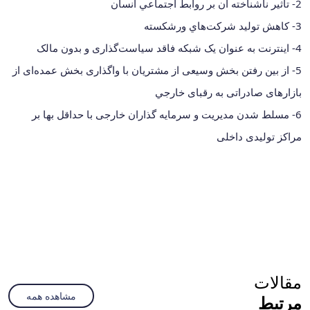
2- تأثير ناشناخته آن بر روابط اجتماعي انسان
3- کاهش توليد شرکت‌هاي ورشکسته
4- اينترنت به عنوان يک شبکه فاقد سياست‌گذارى و بدون ‎مالک
5- از بین رفتن بخش وسیعی از مشتریان با واگذارى بخش عمده‌اى از
بازارهاى صادراتى به رقباى خارجي
6- مسلط شدن مديريت و سرمايه گذاران خارجى با حداقل بها بر
مراکز تولیدی داخلی
مقالات
مشاهده همه
مرتبط