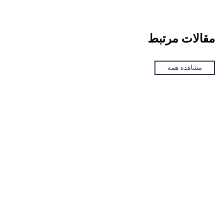
مقالات
مرتبط
مشاهده همه
مجله سایت
1404-07-02
5 راهکار ضروری سئو در سال اول حیات وبسایت شما