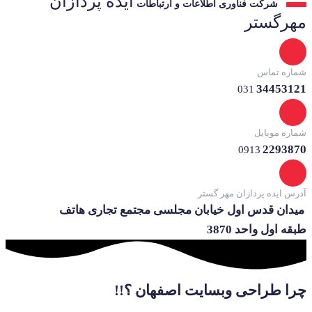
ایده پردازان
شرکت فناوری اطلاعات و ارتباطات
مهرگستر
شماره تماس
34453121
031
شماره موبایل
2293870
0913
آدرس ایده پردازان مهر گستر
میدان قدس اول خیابان مجلسی مجتمع تجاری هاتف
طبقه اول واحد 3870
چرا طراحی وبسایت اصفهان ؟!!