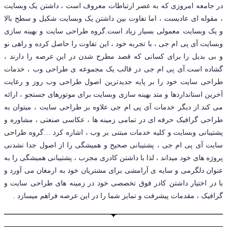
در جامعه امروزی که به عصر ارتباطات معروف است ، داشتن یک وبسایت
، مقوله ای عادیست ، اما تفاوت بین داشتن یک وبسایت شکیل و سطح بالا
و یک وبسایت معمولی بسیار زیاد است.گروه طراحی سایت و بهینه سازی
وبسایت آی پی ام جی ، با تجربه خود ، این تفاوت را حاصل کرده و راهی نو
و بی بدیل را برای کسانی که قصد مطرح شدن در این عرصه را دارند ،
گشاده است.آی پی ام جی در قالب یک مجموعه ی طراحی وب ، خدمات
طراحی سایت خود را بر پایه جدیدترین اصول طراحی وب روز و رعایت
آخرین استانداردها و متد بهینه سازی وبسایت برای موتورهای جستجو ، ارائه
می کند.از دیگر خدمات آی پی ام جی علاوه بر طراحی سایت ، میتوان به
طراحی گرافیک حرفه ای در تمامی زمینه ها ، عکاسی صنعتی ، مشاوره و
پشتیبانی وبسایت و کلیه خدمات مبتنی بر وب ، اشاره کرد …گروه طراحی
سایت آی پی ام جی ، پشتیبانی صحیح و همیشگی را از اصول جدا نشدنی
پروژه های خود میداند ، لذا با داشتن کادری مجرب ، پشتیبانی همیشگی را به
عنوان دلگرمی و سایه ی آرامشی برای مشتریان خود به ارمغان می آورد و
با در اختیار داشتن کادر فوق تخصصی خود در زمینه های طراحی سایت و
گرافیک ، مقدمات پیشرفت و تمایز شما را در این عرصه فراهم میسازد .